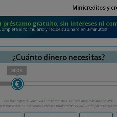
Minicréditos y c
 préstamo gratuito, sin intereses ni co
¡Completa el formulario y recibe tu dinero en 3 minutos!