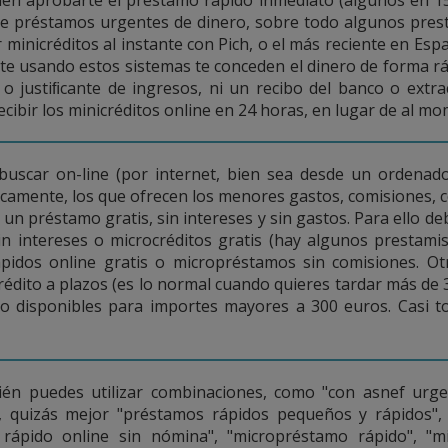
de préstamos urgentes de dinero, sobre todo algunos pres
ar minicréditos al instante con Pich, o el más reciente en Es
 usando estos sistemas te conceden el dinero de forma rá
o justiﬁcante de ingresos, ni un recibo del banco o extra
recibir los minicréditos online en 24 horas, en lugar de al m
uscar on-line (por internet, bien sea desde un ordenador
amente, los que ofrecen los menores gastos, comisiones, cos
 un préstamo gratis, sin intereses y sin gastos. Para ello 
n intereses o microcréditos gratis (hay algunos prestami
 rápidos online gratis o micropréstamos sin comisiones. 
crédito a plazos (es lo normal cuando quieres tardar más de
lo disponibles para importes mayores a 300 euros. Casi t
n puedes utilizar combinaciones, como "con asnef urgent
 quizás mejor "préstamos rápidos pequeños y rápidos", 
o rápido online sin nómina", "micropréstamo rápido", "mi