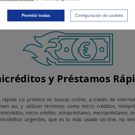
Permitir todas
Configuración de cookies
icréditos y Préstamos Ráp
 rápida: Lo primero es buscar online, a través de intern
aman así, y utilizan términos como micro créditos, minipr
inicrédito, micro crédito, minipréstamo, micropréstamo, min
inicréditos urgentes, que es lo más usado on-line, no te