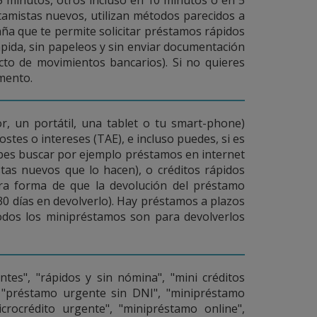
tamistas nuevos, utilizan métodos parecidos a
paña que te permite solicitar préstamos rápidos
pida, sin papeleos y sin enviar documentación
cto de movimientos bancarios). Si no quieres
omento.
, un portátil, una tablet o tu smart-phone)
tes o intereses (TAE), e incluso puedes, si es
debes buscar por ejemplo préstamos en internet
stas nuevos que lo hacen), o créditos rápidos
Otra forma de que la devolución del préstamo
 30 días en devolverlo). Hay préstamos a plazos
odos los minipréstamos son para devolverlos
es", "rápidos y sin nómina", "mini créditos
"préstamo urgente sin DNI", "minipréstamo
crocrédito urgente", "minipréstamo online",