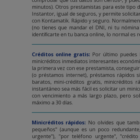
minutos). Otros prestamistas para este tipo 
Instantor, igual de seguros, y permite solicit
con Kontamatik. Rápido y seguro. Normalmente
(no tienes que mandar el DNI, ni tu nómina 
identiﬁcarte en tu banca online, lo normal es 
Créditos online gratis:
Por último puedes b
minicréditos inmediatos interesantes económic
la primera vez con ese prestamista, conseguir
(o préstamos internet), préstamos rápidos si
baratos, mini-créditos gratis, minicréditos
instantáneo sea más fácil es solicitar un mini
con vencimiento a más largo plazo, pero so
máximo a 30 días.
Minicréditos rápidos:
No olvides que tambié
pequeños" (aunque es un poco redundante,
urgente"), "por teléfono urgente", "crédit