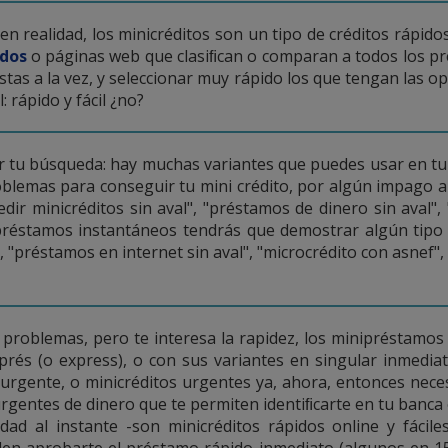
en realidad, los minicréditos son un tipo de créditos rápid
dos
o páginas web que clasiﬁcan o comparan a todos los pr
mistas a la vez, y seleccionar muy rápido los que tengan las 
 rápido y fácil ¿no?
ar tu búsqueda: hay muchas variantes que puedes usar en tu
roblemas para conseguir tu mini crédito, por algún impago 
ir minicréditos sin aval", "préstamos de dinero sin aval", 
préstamos instantáneos tendrás que demostrar algún tipo 
préstamos en internet sin aval", "microcrédito con asnef", 
 problemas, pero te interesa la rapidez, los minipréstamos 
xprés (o express), o con sus variantes en singular inmedia
 urgente, o minicréditos urgentes ya, ahora, entonces neces
rgentes de dinero que te permiten identiﬁcarte en tu banca o
ad al instante -son minicréditos rápidos online y fácile
den aprobarte el préstamo rápido inmediato (algunos en 15