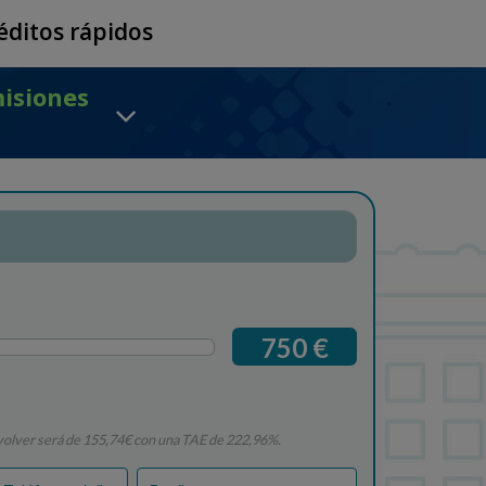
réditos rápidos
misiones