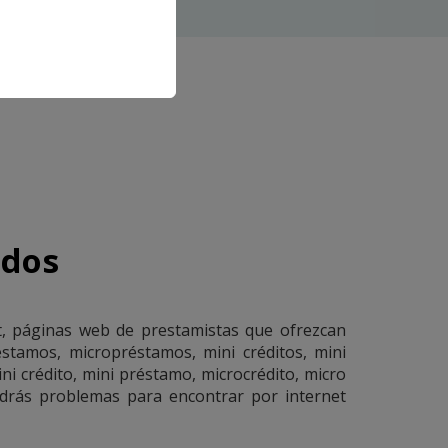
idos
et, páginas web de prestamistas que ofrezcan
éstamos, micropréstamos, mini créditos, mini
i crédito, mini préstamo, microcrédito, micro
ndrás problemas para encontrar por internet