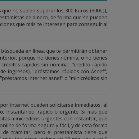
os que no suelen superar los 300 Euros (300€)),
estamistas de dinero, de forma que se pueden
opciones que más te interesen para conseguir al
 búsqueda en línea, que te permitirán obtener
anterior, porque no tienes nómina, o no tienes
"créditos rápidos sin nómina", "crédito rápido
de ingresos), "préstamos rápidos con Asnef",
"préstamos internet asnef" o "minicréditos sin
por internet pueden solicitarse inmediatos, al
to, instantáneo, rápido o urgente. Si más que
itas minicréditos urgentes con instantor, que
nline de forma segura y fácil, y de esta forma
s de tramitar, pero el prestamista tiene que
 minutos, otros incluso en 10 minutos o en 5