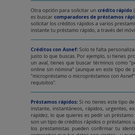
Otra opción para solicitar un
crédito rápido
(
es buscar
comparadores de préstamos rápi
solicitar los créditos rápidos a varios presta
instante tu préstamo rápido, a través del móvil:
Créditos con Asnef:
Solo te falta personaliz
justo lo que buscas. Por ejemplo, si tienes p
un aval, tienes que buscar términos como "ped
online sin nómina" (aunque en este tipo de 
"micropréstamo o micropréstamos con Asnef", "
requisitos".
Préstamos rápidos:
Si no tienes este tipo de
instante, instantáneos, rápidos, urgentes, e
rapidez, lo que quieres es pedir un préstamo
son un tipo de créditos rápidos o préstamos u
los prestamistas pueden conﬁrmar tu identid
comprobar que tus datos son ciertos-, y pue