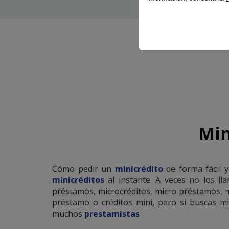
Min
Cómo pedir un
minicrédito
de forma fácil y
minicréditos
al instante. A veces no los ll
préstamos, microcréditos, micro préstamos, m
préstamo o créditos mini, pero si buscas m
muchos
prestamistas