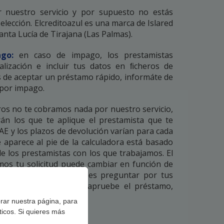
nuestro servicio y por supuesto no estás
selección. Elcreditoazul es una marca de Islared
anta Lucía de Tirajana (Las Palmas).
go:
en caso de impago, los prestamistas
lización e incluir tus datos en ﬁcheros de
s de aceptar un préstamo rápido, informáte de
 por impago.
os no te cobramos nada por nuestro servicio,
rán los que te aplique el prestamista que te
TAE y los plazos de devolución varían para cada
 aparece al pie de la calculadora está basado
e los prestamistas con los que trabajamos. El
mos tu solicitud puede cambiar en función de
rísticas, por lo que debes preguntar por tus
 al prestamista que te apruebe el préstamo,
orar nuestra página, para
ticos. Si quieres más